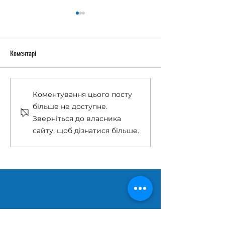
Коментарі
Останній дзвоник 2026
«Острів Робінзонів
Коментування цього посту
більше не доступне.
Зверніться до власника
сайту, щоб дізнатися більше.