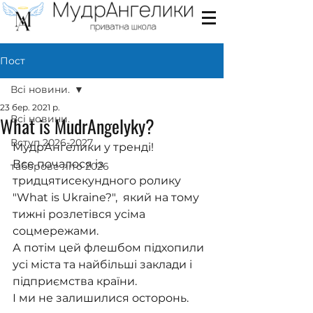
Пост
Всі новини.
23 бер. 2021 р.
What is MudrAngelyky?
Всі новини.
Вступ 2026-2027
МудрАнгелики у тренді!
Все почалося із 
таборове літо 2026
тридцятисекундного ролику 
"What is Ukraine?",  який на тому 
тижні розлетівся усіма 
соцмережами.
А потім цей флешбом підхопили 
усі міста та найбільші заклади і 
підприємства країни.
І ми не залишилися осторонь.