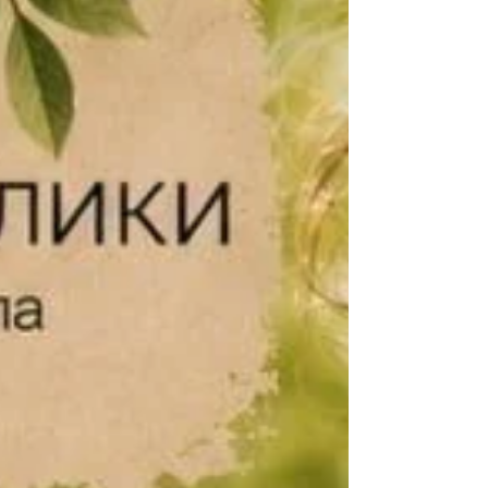
виклики, які принесла війна. Дякуємо
нашим учням, батькам, вчителям та
шкільній адміністрації за цей рік. За
витримку. За довіру. За щоденну
працю.