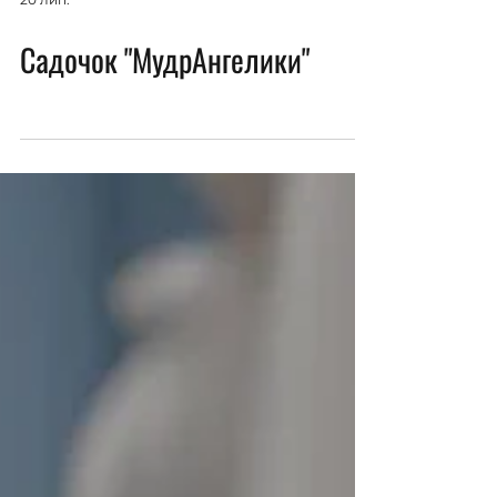
20 лип.
Садочок "МудрАнгелики"