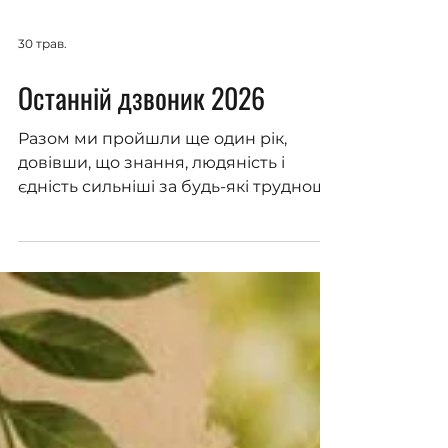
30 трав.
Останній дзвоник 2026
Разом ми пройшли ще один рік,
довівши, що знання, людяність і
єдність сильніші за будь-які труднощі.
Наші діти зростають у непростий час.
Вони вчаться бути сильними,
відповідальними, добрими та
сміливими. Вони продовжують
мріяти, дружити, відкривати світ і
вірити в майбутнє — попри всі