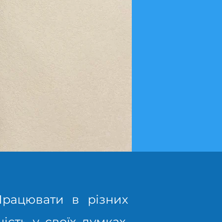
Працювати в різних
ість у своїх думках,