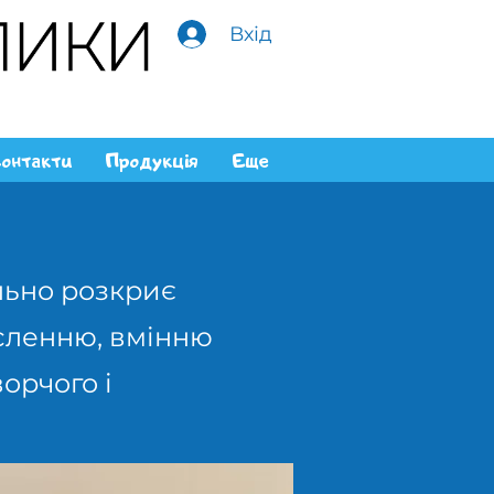
Вхід
онтакти
Продукція
Еще
ально розкриє
сленню, вмінню
орчого і