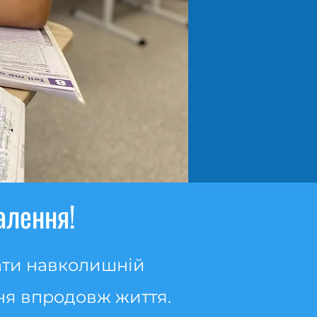
алення!
вати навколишній
ня впродовж життя.