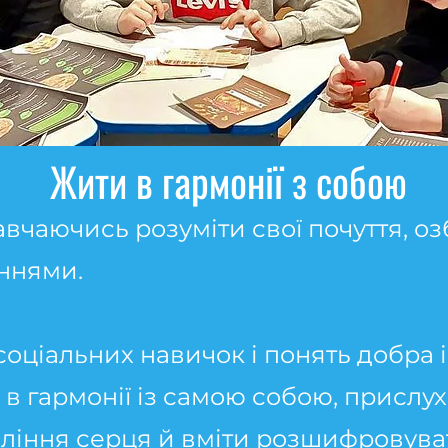
Жити в гармонії з собою
навчаючись розуміти свої почуття, о
ннями.
оціальних навичок і понять добра і
 в гармонії із самою собою, прислух
еління серця й вміти розшифровуват