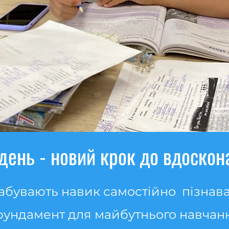
день - новий крок до вдоскон
набувають навик самостійно пізна
 фундамент для майбутнього навчан