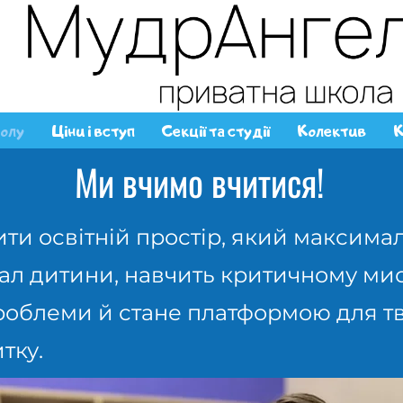
олу
Ціни і вступ
Секції та студії
Колектив
К
Ми вчимо вчитися!
ити освітній простір, який максим
ал дитини, навчить критичному ми
роблеми й стане платформою для тв
тку.