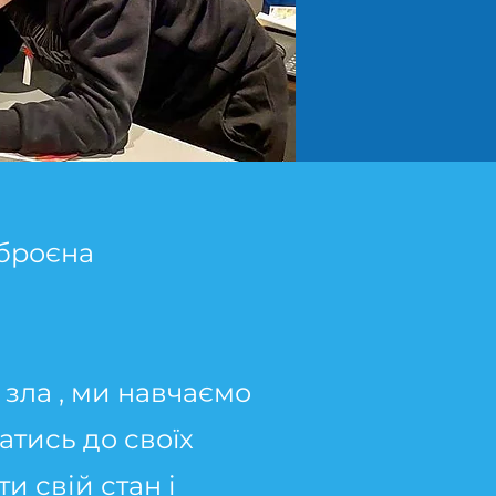
зброєна
 зла , ми навчаємо
атись до своїх
и свій стан і