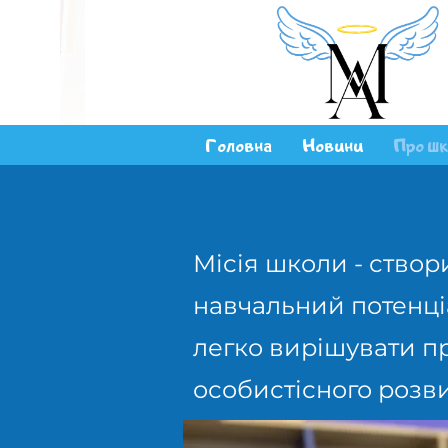
Головна
Новини
Про шк
Місія школи - створ
навчальний потенці
легко вирішувати п
особистісного розви