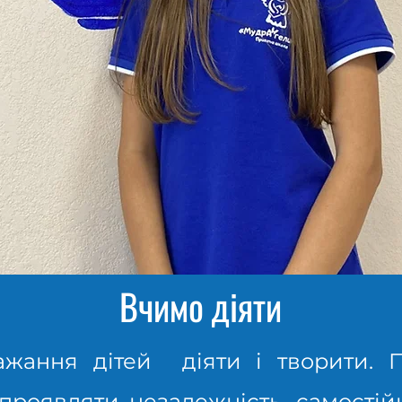
Вчимо діяти
жання дітей діяти і творити. 
проявляти незалежність, самостійн