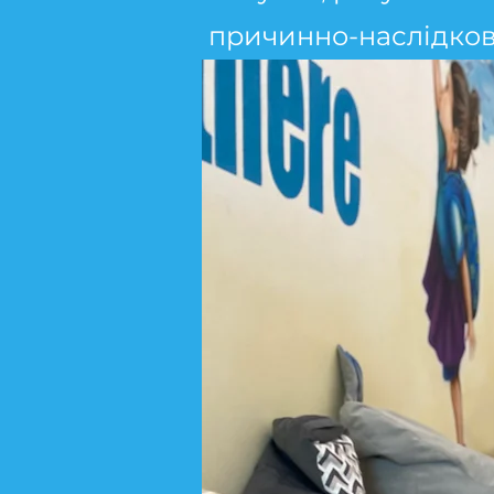
причинно-наслідкови