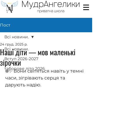
Пост
Всі новини.
24 груд. 2025 р.
Наші діти — мов маленькі
Всі новини.
Вступ 2026-2027
зірочки
таборове літо 2026
❄️✨ Вони світяться навіть у темні 
часи, зігрівають серця та 
дарують надію.