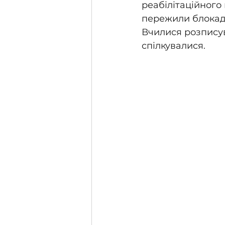
реабілітаційного 
пережили блокаду
Вчилися розписув
спілкувалися.