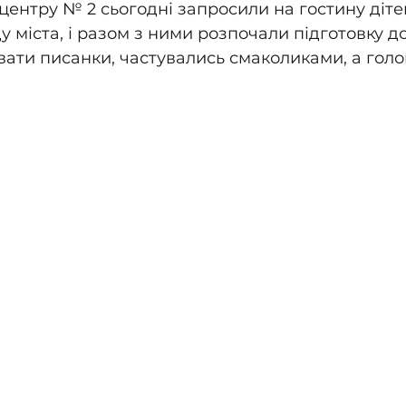
центру № 2 сьогодні запросили на гостину дітей
 міста, і разом з ними розпочали підготовку д
ати писанки, частувались смаколиками, а голов