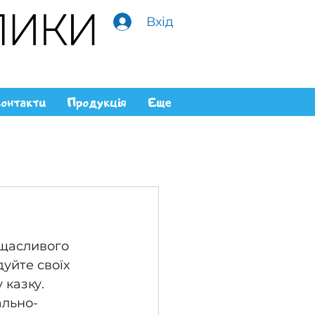
Вхід
онтакти
Продукція
Еще
 щасливого 
дуйте своїх 
 казку.
ально-