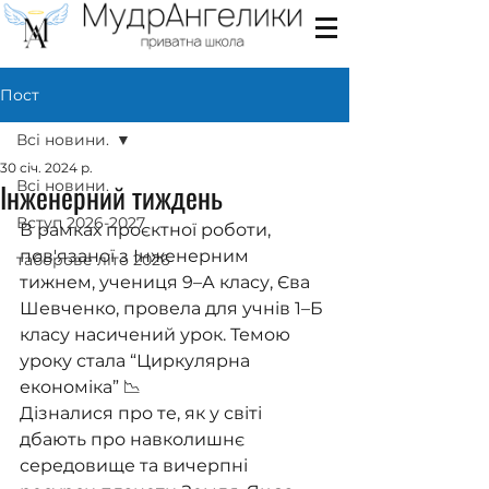
Пост
Всі новини.
30 січ. 2024 р.
Інженерний тиждень
Всі новини.
Вступ 2026-2027
В рамках проєктної роботи, 
пов'язаної з Інженерним 
таборове літо 2026
тижнем, учениця 9–А класу, Єва 
Шевченко, провела для учнів 1–Б 
класу насичений урок. Темою 
уроку стала “Циркулярна 
економіка” 📉
Дізналися про те, як у світі 
дбають про навколишнє 
середовище та вичерпні 