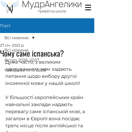
Пост
Всі новини.
27 січ. 2022 р.
Чому саме іспанська?
Всі новини.
Вступ 2026-2027
Дуже часто, з великим 
здивуванням, нам задають 
таборове літо 2026
питання щодо вибору другої 
іноземної мови у нашій школі!
У більшості європейських країн 
навчальні заклади надають 
перевагу саме іспанській мові, а 
загалом в Європі вона посідає 
третє місце після англійської та 