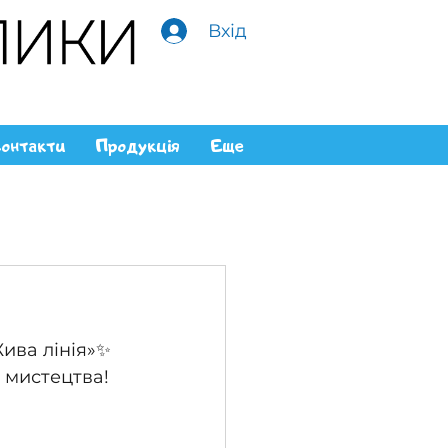
Вхід
онтакти
Продукція
Еще
ива лінія»✨ 
м мистецтва!