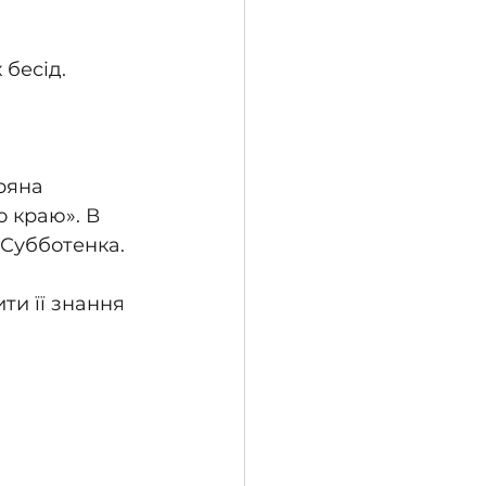
 бесід.
ряна 
 краю». В 
 Субботенка.
ти її знання 