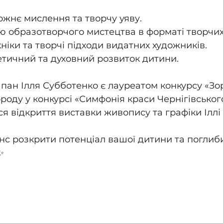
ожнє мислення та творчу уяву.
ію образотворчого мистецтва в форматі творчих
ніки та творчі підходи видатних художників.
етичний та духовний розвиток дитини.
 пан Ілля Субботенко є лауреатом конкурсу «Зо
роду у конкурсі «Симфонія краси Чернігівського
ся відкриття виставки живопису та графіки Іллі
нс розкрити потенціал вашої дитини та поглиби
✨