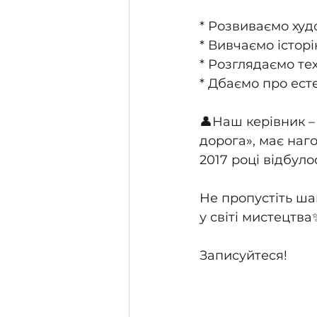
* Розвиваємо худ
* Вивчаємо істор
* Розглядаємо тех
* Дбаємо про ест
👤Наш керівник –
дорога», має наго
2017 році відбуло
Не пропустіть ша
у світі мистецтва
Записуйтеся!