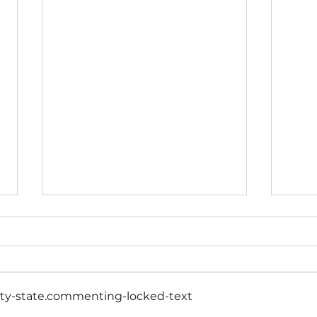
y-state.commenting-locked-text
Останній дзвоник 2026
«Остр