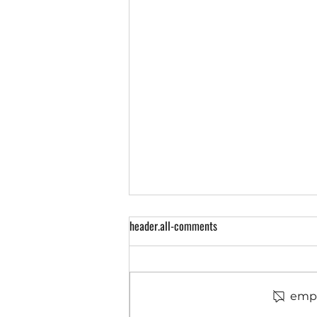
header.all-comments
empt
Садочок "МудрАнгелики"