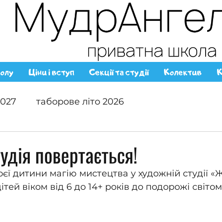
олу
Ціни і вступ
Секції та студії
Колектив
К
2027
таборове літо 2026
удія повертається!
єї дитини магію мистецтва у художній студії «Ж
тей віком від 6 до 14+ років до подорожі світо