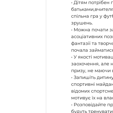
• Дітям потрібен 
батьками,вчителям
спільна гра у фу
зрушень.
• Можна почати з
асоціативних поз
фантазії та твор
почала займатися
• У якості мотива
заохочення, але 
призу, не маючи 
• Запишіть дитину
спортивні майдан
відомих спортсмен
мотивує їх на вл
• Розповідайте пр
будуть тренувати