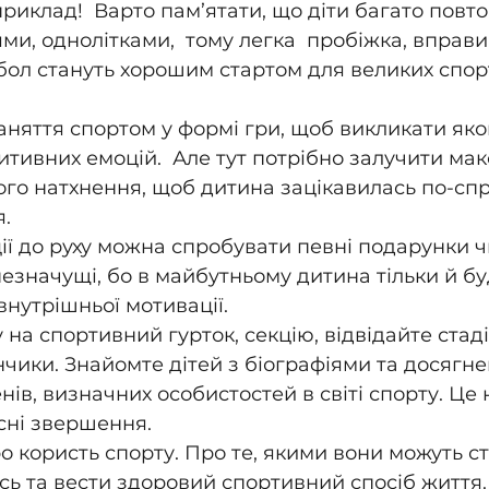
приклад!  Варто пам’ятати, що діти багато повто
и, однолітками,  тому легка  пробіжка, вправи,
тбол стануть хорошим стартом для великих спор
аняття спортом у формі гри, щоб викликати яко
итивних емоцій.  Але тут потрібно залучити ма
чого натхнення, щоб дитина зацікавилась по-сп
.
ції до руху можна спробувати певні подарунки ч
незначущі, бо в майбутньому дитина тільки й бу
внутрішньої мотивації.
 на спортивний гурток, секцію, відвідайте стаді
чики. Знайомте дітей з біографіями та досягн
ів, визначних особистостей в світі спорту. Це 
асні звершення.
о користь спорту. Про те, якими вони можуть ст
сь та вести здоровий спортивний спосіб життя.