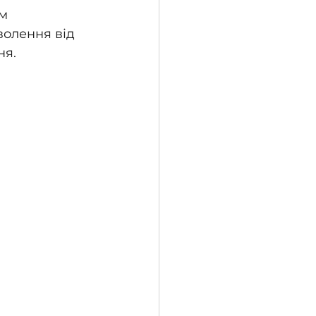
м 
волення від 
ня.
 