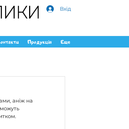
Вхід
онтакти
Продукція
Еще
ами, аніж на 
оможуть 
итком.