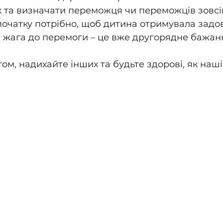
ок та визначати переможця чи переможців зовсі
початку потрібно, щоб дитина отримувала задо
а жага до перемоги – це вже другорядне бажан
ом, надихайте інших та будьте здорові, як наші