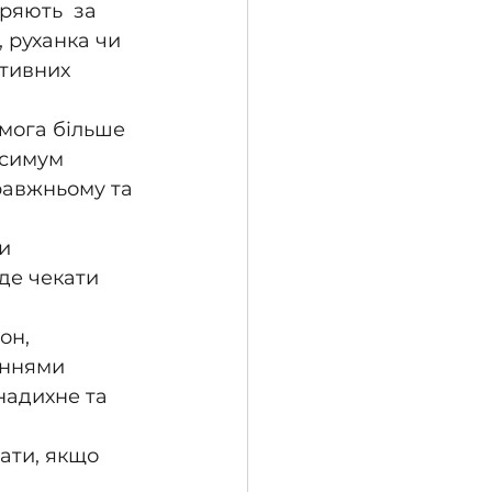
ряють  за 
 руханка чи 
тивних 
мога більше 
ксимум 
равжньому та 
и 
де чекати 
он, 
еннями 
надихне та 
ати, якщо 