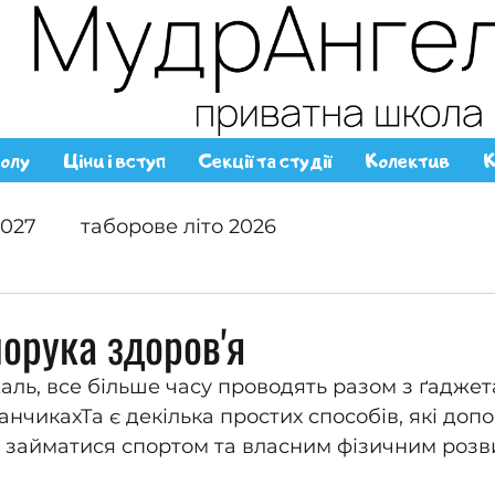
олу
Ціни і вступ
Секції та студії
Колектив
К
2027
таборове літо 2026
порука здоров'я
жаль, все більше часу проводять разом з ґаджет
нчикахТа є декілька простих способів, які доп
 займатися спортом та власним фізичним розв