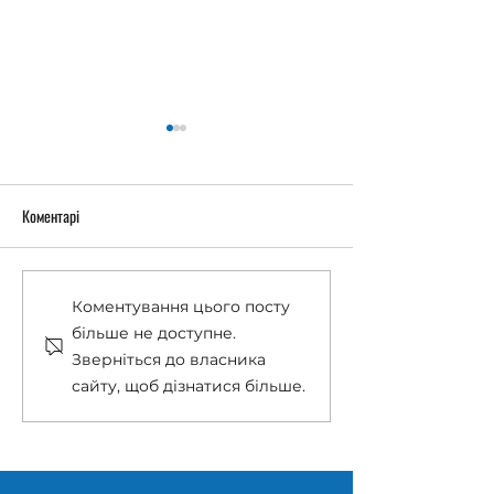
Коментарі
Останній дзвоник 2026
«Острів Робінзонів
Коментування цього посту
більше не доступне.
Зверніться до власника
сайту, щоб дізнатися більше.