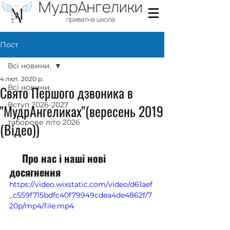
Пост
Всі новини.
4 лют. 2020 р.
Свято Першого дзвоника в
Всі новини.
Вступ 2026-2027
"МудрАнгеликах"(вересень 2019
таборове літо 2026
(Відео))
     Про нас і наші нові 
досягнення
https://video.wixstatic.com/video/d61aef
_c559f715bdfc40f79949cdea4de4862f/7
20p/mp4/file.mp4