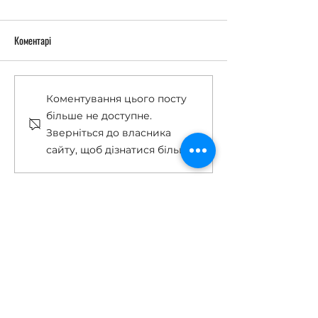
Коментарі
Останній дзвоник 2026
«Острів Робінзонів
Коментування цього посту
більше не доступне.
Зверніться до власника
сайту, щоб дізнатися більше.