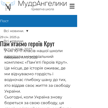
Пост
Всі новини.
29 січ. 2025 р.
Пам’ятаємо героїв Крут
Всі новини.
Вступ 2026-2027
Учні 10-11 класів нашої школи 
відвідали меморіальний 
таборове літо 2026
комплекс «Пам’яті Героїв Крут».
Це місце, де історія оживає, де 
ми відчуваємо гордість і 
водночас глибоку шану до тих, 
хто віддав своє життя за свободу 
України.
Сьогодні, коли Україна знову 
бореться за свою свободу, ця 