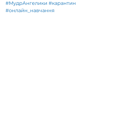
#МудрАнгелики
#карантин
#онлайн_навчання