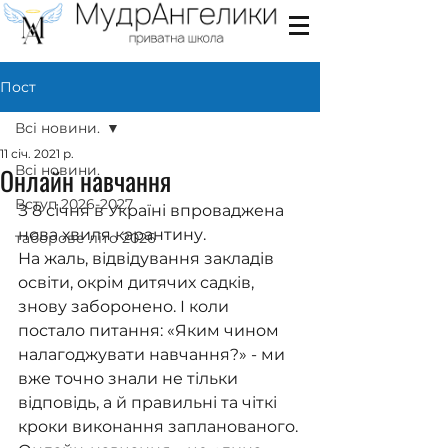
Пост
Всі новини.
11 січ. 2021 р.
Онлайн навчання
Всі новини.
Вступ 2026-2027
З 8 січня в Україні впроваджена 
нова хвиля карантину. 
таборове літо 2026
На жаль, відвідування закладів 
освіти, окрім дитячих садків, 
знову заборонено. І коли 
постало питання: «Яким чином 
налагоджувати навчання?» - ми 
вже точно знали не тільки 
відповідь, а й правильні та чіткі 
кроки виконання запланованого.