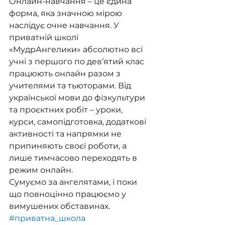
Онлайн-навчання – це єдина 
форма, яка значною мірою 
наслідує очне навчання. У 
приватній школі 
«МудрАнгелики» абсолютно всі 
учні з першого по дев’ятий клас 
працюють онлайн разом з 
учителями та тьюторами. Від 
української мови до фізкультури 
та проєктних робіт – уроки, 
курси, самопідготовка, додаткові 
активності та напрямки не 
припиняють своєї роботи, а 
лише тимчасово переходять в 
режим онлайн. 
Сумуємо за ангелятами, і поки 
що повноцінно працюємо у 
вимушених обставинах.
#приватна_школа