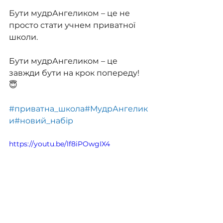
Бути мудрАнгеликом – це не 
просто стати учнем приватної 
школи.
Бути мудрАнгеликом – це 
завжди бути на крок попереду! 
😇 
#приватна_школа
#МудрАнгелик
и
#новий_набір
https://youtu.be/lf8iPOwgIX4