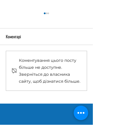
Коментарі
Останній дзвоник 2026
«Острів Робінзонів
Коментування цього посту
більше не доступне.
Зверніться до власника
сайту, щоб дізнатися більше.