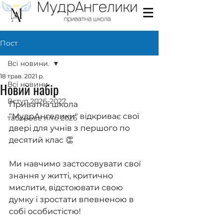
Пост
Всі новини.
18 трав. 2021 р.
Новий набір
Всі новини.
Вступ 2026-2027
Приватна школа 
"МудрАнгелики" відкриває свої 
таборове літо 2026
двері для учнів з першого по 
десятий клас 👏
Ми навчимо застосовувати свої 
знання у житті, критично 
мислити, відстоювати свою 
думку і зростати впевненою в 
собі особистістю!