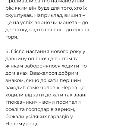
проливали світло на майбутній 
рік: яким він буде для того, хто їх 
скуштував. Наприклад, вишня – 
це на успіх, зерно чи монета – до 
достатку, надто солені – до сліз та 
горя.
4. Після настання нового року у 
давнину опівночі дівчатам та 
жінкам заборонялося ходити по 
домівках. Вважалося добрим 
знаком, якщо до хати першим 
заходив саме чоловік. Через це 
ходили від хати до хати так звані 
«показники» – вони посипали 
оселі та господарів зерном, 
бажали усіляких гараздів у 
Новому році..