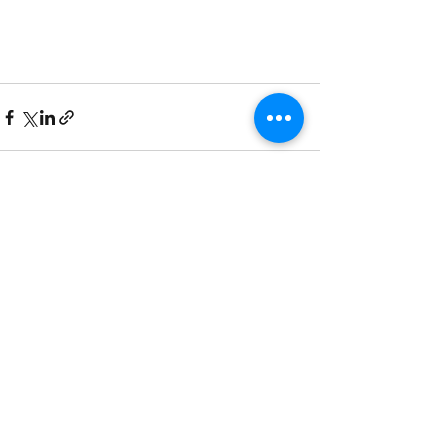
Дивитися всі
Останні пости