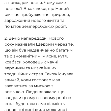
з приходом весни. Чому саме 
весною? Вважалося, що Новий 
рік – це пробудження природи, 
зародження нового життя та 
початок землеробських робіт.
2. Вечір напередодні Нового 
року називали Щедрим через те, 
що він був надзвичайно багатим 
та різноманітним: м'ясне, кутя, 
ковбаси, холодець, смачні 
вареники та низка інших 
традиційних страв. Також існував 
звичай, коли господар мав 
заховатися за мискою з 
випічкою. Люди вважали, що 
завдяки цьому в новому році на 
столі буде така сама кількість 
запашної випічки, а можливо і 