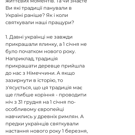
життєвих моментів. Та чи знаєте 
Ви які традиції панували в 
Україні раніше? Як і коли 
святкували наші пращури?
1. Давні українці не завжди 
прикрашали ялинку, а 1 січня не 
було початком нового року. 
Наприклад, традиція 
прикрашати деревце прийшла 
до нас з Німеччини. А якщо 
зазирнути в історію, то 
з'ясується, що ця традиція має 
ще глибше коріння - проводити 
ніч з 31 грудня на 1 січня по-
особливому європейці 
навчились у древніх римлян. А 
предки українців святкували 
настання нового року 1 березня, 