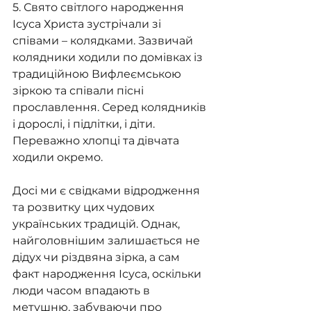
5. Свято світлого народження 
Ісуса Христа зустрічали зі 
співами – колядками. Зазвичай 
колядники ходили по домівках із 
традиційною Вифлеємською 
зіркою та співали пісні 
прославлення. Серед колядників 
і дорослі, і підлітки, і діти. 
Переважно хлопці та дівчата 
ходили окремо.
Досі ми є свідками відродження 
та розвитку цих чудових 
українських традицій. Однак, 
найголовнішим залишається не 
дідух чи різдвяна зірка, а сам 
факт народження Ісуса, оскільки 
люди часом впадають в 
метушню, забуваючи про 