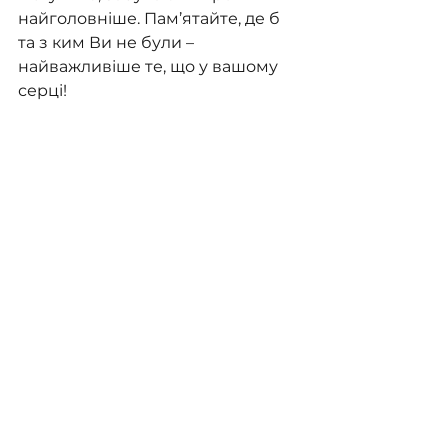
найголовніше. Пам’ятайте, де б 
та з ким Ви не були – 
найважливіше те, що у вашому 
серці!