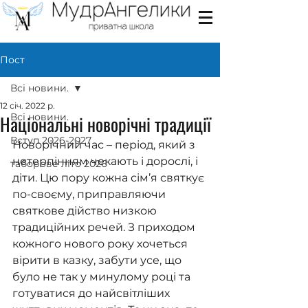
Пост
Всі новини.
12 січ. 2022 р.
Національні новорічні традиції
Всі новини.
Вступ 2026-2027
Новорічний час – період, який з 
нетерпінням чекають і дорослі, і 
таборове літо 2026
діти. Цю пору кожна сім’я святкує 
по-своєму, приправляючи 
святкове дійство низкою 
традиційних речей. З приходом 
кожного нового року хочеться 
вірити в казку, забути усе, що 
було не так у минулому році та 
готуватися до найсвітліших 