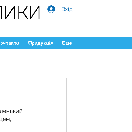
Вхід
онтакти
Продукція
Еще
аленький 
цем, 