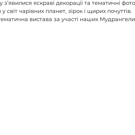
у з’явилися яскраві декорації та тематичні фото
у світ чарівних планет, зірок і щирих почуттів.
тематична вистава за участі наших Мудрангели