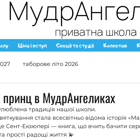
олу
Ціни і вступ
Секції та студії
Колектив
К
2027
таборове літо 2026
 принц в МудрАнгеликах
улюблена традиція нашої школи. 
вяткування стала всесвітньо відома історія «М
е Сент-Екзюпері — книга, що вчить бачити сер
та прості радощі життя 💫