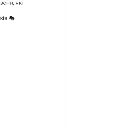
зони, які 
ків 🎭