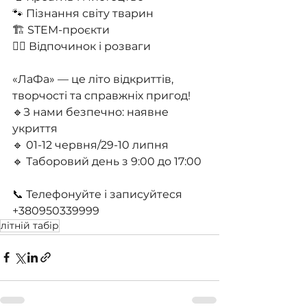
🐾 Пізнання світу тварин
🏗️ STEM-проєкти
🤾‍♀️ Відпочинок і розваги
«ЛаФа» — це літо відкриттів, 
творчості та справжніх пригод!
🔹З нами безпечно: наявне 
укриття
🔹 01-12 червня/29-10 липня
🔹 Таборовий день з 9:00 до 17:00
📞 Телефонуйте і записуйтеся
+380950339999
літній табір