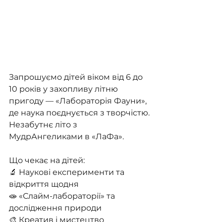
Запрошуємо дітей віком від 6 до 
10 років у захопливу літню 
пригоду — «Лабораторія Фауни», 
де наука поєднується з творчістю.
Незабутнє літо з 
МудрАнгеликами в «ЛаФа».
Що чекає на дітей:
🔬 Наукові експерименти та 
відкриття щодня
🧫 «Слайм-лабораторії» та 
дослідження природи
🎨 Креатив і мистецтво