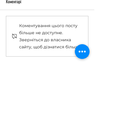
Коментарі
Дні сповнені креативу
«Вільні» сьогодні
Коментування цього посту
попрацювали на сл
більше не доступне.
Зверніться до власника
сайту, щоб дізнатися більше.