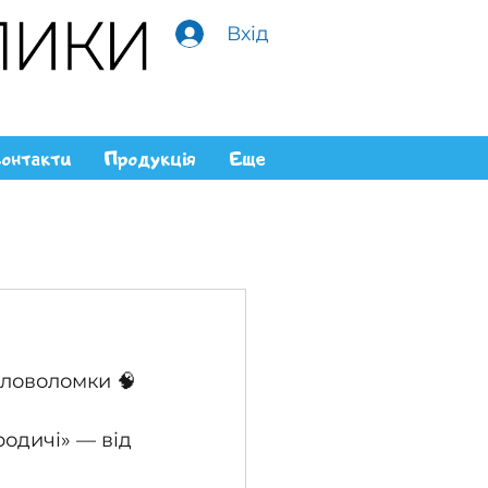
Вхід
онтакти
Продукція
Еще
оловоломки 🧠
родичі» — від 