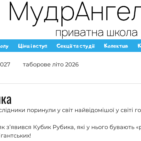
олу
Ціни і вступ
Секції та студії
Колектив
К
2027
таборове літо 2026
ика
лідники поринули у світ найвідомішої у світі г
як з’явився Кубик Рубика, які у нього бувають «
ігантських!