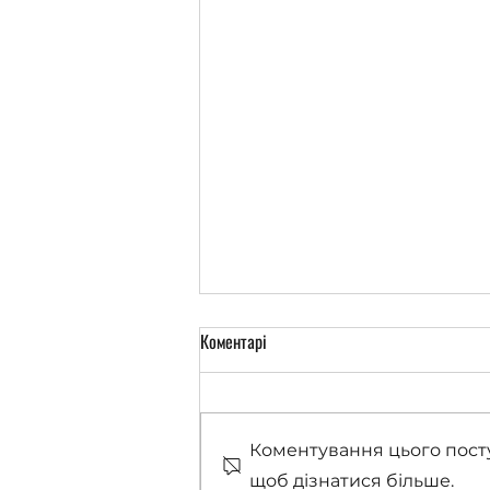
Коментарі
Коментування цього посту
Проєкти в МудрАнгеликах
щоб дізнатися більше.