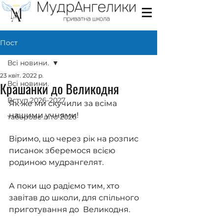
Пост
Всі новини.
23 квіт. 2022 р.
Крашанки до Великодня
Всі новини.
Вступ 2026-2027
Як же ми скучили за всіма 
нашими учнями!
таборове літо 2026
Віримо, що через рік на розпис 
писанок зберемося всією 
родиною мудрангелят.
А поки що радіємо тим, хто 
завітав до школи, для спільного 
приготування до  Великодня.