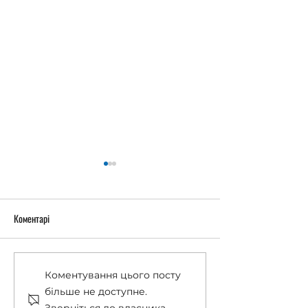
Коментарі
Останній дзвоник 2026
«Острів Робінзонів
Коментування цього посту
більше не доступне.