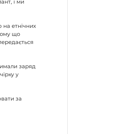
нт, і ми 
 на етнічних 
тому що 
передається 
римали заряд 
ірку у 
вати за 