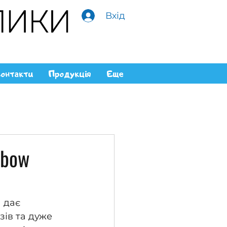
Вхід
онтакти
Продукція
Еще
nbow
 дає 
ів та дуже 