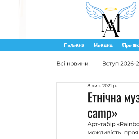
Головна
Новини
Про шк
Всі новини.
Вступ 2026-
8 лип. 2021 р.
Етнічна му
camp»
Арт-табір «Rainbo
можливість  проя