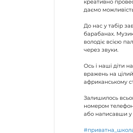
креативно провест
даємо можливість
До нас у табір за
барабанах. Музик
володіє всією па
через звуки.
Ось і наші діти н
вражень на цілий 
африканському ст
Залишилось всьог
номером телефону 
або написавши у
#приватна_школ