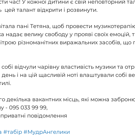
и час! У кожної дитини є свій неповторний тала
  цей талант відкрити і розвинути.
вітала пані Тетяна, щоб провести музикотерапію
а надає велику свободу у прояві своїх емоцій, 
літрою різноманітних виражальних засобів, що 
а собі відчули чарівну властивість музики та от
день і на цій щасливій ноті влаштували собі веч
илі.
о декілька вакантних місць, які можна заброню
- 095 033 99 99, 
 приватні повідомлення
а
#табір
#МудрАнгелики