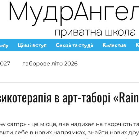
олу
Ціни і вступ
Секції та студії
Колектив
К
2027
таборове літо 2026
зикотерапія в арт-таборі «Rai
w camp» - це місце, яке надихає на творчість та
вити себе в нових напрямках, знайти нових друз