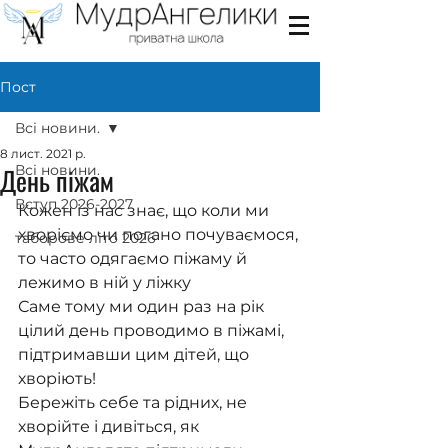
Пост
Всі новини.
8 лист. 2021 р.
День піжам
Всі новини.
Вступ 2026-2027
Кожен із нас знає, що коли ми 
хворіємо чи погано почуваємося, 
таборове літо 2026
то часто одягаємо піжаму й 
лежимо в ній у ліжку 
Саме тому ми один раз на рік 
цілий день проводимо в піжамі, 
підтримавши цим дітей, що 
хворіють!
Бережіть себе та рідних, не 
хворійте і дивіться, як 