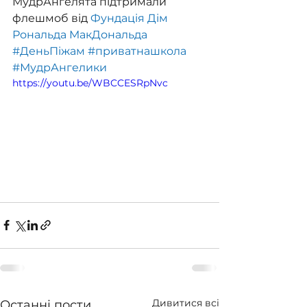
МудрАнгелята підтримали 
флешмоб від 
Фундація Дім 
Рональда МакДональда
#ДеньПіжам
#приватнашкола
#МудрАнгелики
https://youtu.be/WBCCESRpNvc
Дивитися всі
Останні пости