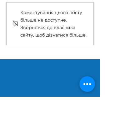
Останній дзвоник 2026
«Острів Робінзонів
Коментування цього посту
більше не доступне.
Зверніться до власника
сайту, щоб дізнатися більше.