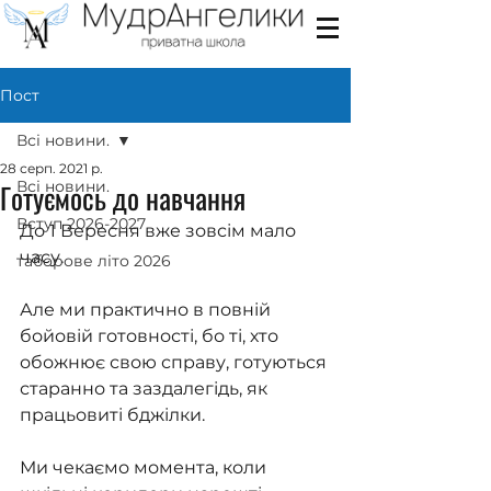
Пост
Всі новини.
28 серп. 2021 р.
Готуємось до навчання
Всі новини.
Вступ 2026-2027
До 1 Вересня вже зовсім мало 
часу.
таборове літо 2026
Але ми практично в повній 
бойовій готовності, бо ті, хто 
обожнює свою справу, готуються 
старанно та заздалегідь, як 
працьовиті бджілки.
Ми чекаємо момента, коли 