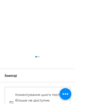
Коментарі
Останній дзвоник 2026
«Острів Робінзонів
Коментування цього посту
більше не доступне.