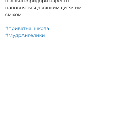
шкільні коридори нарешті 
наповняться дзвінким дитячим 
сміхом.
#приватна_школа
#МудрАнгелики