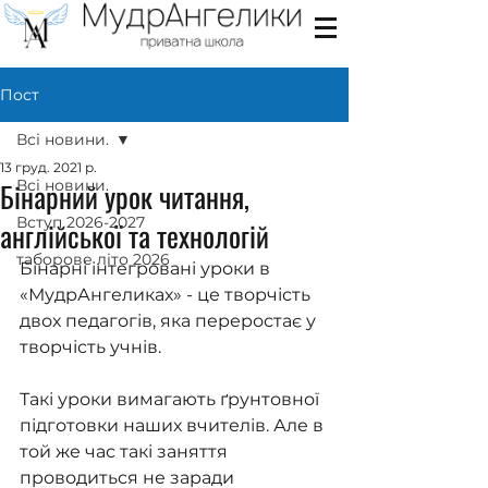
Пост
Всі новини.
13 груд. 2021 р.
Бінарний урок читання,
Всі новини.
Вступ 2026-2027
англійської та технологій
таборове літо 2026
Бінарні інтегровані уроки в 
«МудрАнгеликах» - це творчість 
двох педагогів, яка переростає у 
творчість учнів.
Такі уроки вимагають ґрунтовної 
підготовки наших вчителів. Але в 
той же час такі заняття 
проводиться не заради 