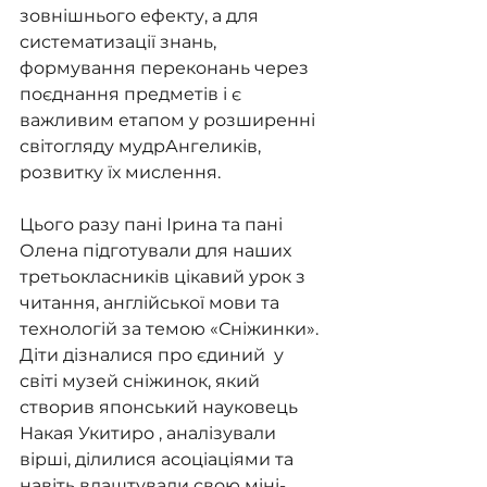
зовнішнього ефекту, а для 
систематизації знань, 
формування переконань через 
поєднання предметів і є 
важливим етапом у розширенні 
світогляду мудрАнгеликів, 
розвитку їх мислення.
Цього разу пані Ірина та пані 
Олена підготували для наших 
третьокласників цікавий урок з 
читання, англійської мови та 
технологій за темою «Сніжинки».
Діти дізналися про єдиний  у 
світі музей сніжинок, який 
створив японський науковець 
Накая Укитиро , аналізували 
вірші, ділилися асоціаціями та 
навіть влаштували свою міні-